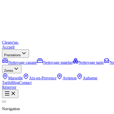
Cleans'up
.
Accueil
Prestations
Nettoyage canapé
Nettoyage matelas
Nettoyage tapis
Ne
Zones
Marseille
Aix-en-Provence
Avignon
Aubagne
Tarifs
Blog
Contact
Réserver
Navigation