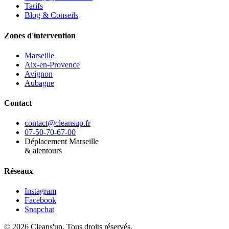
Tarifs
Blog & Conseils
Zones d'intervention
Marseille
Aix-en-Provence
Avignon
Aubagne
Contact
contact@cleansup.fr
07-50-70-67-00
Déplacement Marseille
& alentours
Réseaux
Instagram
Facebook
Snapchat
©
2026
Cleans'up. Tous droits réservés.