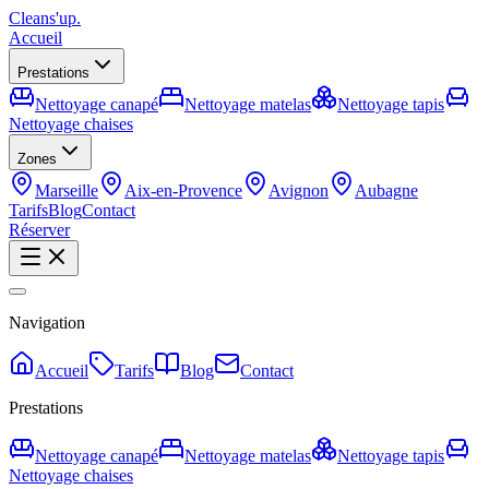
Cleans'up
.
Accueil
Prestations
Nettoyage canapé
Nettoyage matelas
Nettoyage tapis
Nettoyage chaises
Zones
Marseille
Aix-en-Provence
Avignon
Aubagne
Tarifs
Blog
Contact
Réserver
Navigation
Accueil
Tarifs
Blog
Contact
Prestations
Nettoyage canapé
Nettoyage matelas
Nettoyage tapis
Nettoyage chaises