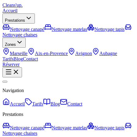
Cleans'up
.
Accueil
Prestations
Nettoyage canapé
Nettoyage matelas
Nettoyage tapis
Nettoyage chaises
Zones
Marseille
Aix-en-Provence
Avignon
Aubagne
Tarifs
Blog
Contact
Réserver
Navigation
Accueil
Tarifs
Blog
Contact
Prestations
Nettoyage canapé
Nettoyage matelas
Nettoyage tapis
Nettoyage chaises