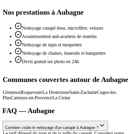
Nos prestations à Aubagne
Nettoyage canapé tissu, microfibre, velours
Assainissement anti-acariens de matelas
Nettoyage de tapis et moquettes
Nettoyage de chaises, fauteuils et banquettes
Devis gratuit sur photo en 24h
Communes couvertes autour de Aubagne
Gémenos
Roquevaire
La Destrousse
Saint-Zacharie
Cuges-les-
Pins
Carnoux-en-Provence
La Ciotat
FAQ —
Aubagne
Combien coûte le nettoyage d'un canapé à Aubagne ?
Le tarif dépend du type et de la taille du canapé. Consultez notre