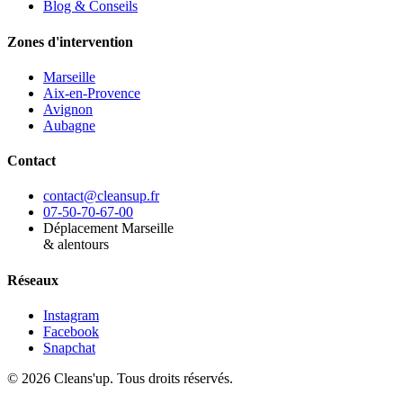
Blog & Conseils
Zones d'intervention
Marseille
Aix-en-Provence
Avignon
Aubagne
Contact
contact@cleansup.fr
07-50-70-67-00
Déplacement Marseille
& alentours
Réseaux
Instagram
Facebook
Snapchat
©
2026
Cleans'up. Tous droits réservés.